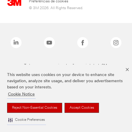
Preferências de cookies
© 3M 2026. All Rights Reserved.
Todas as marcas mencionadas são propriedade da 3M.
This website uses cookies on your device to enhance site
navigation, analyze site usage, and deliver you advertisements
based on your interests.
Cookie Notice
Reject Non-Essential Cookies
Accept Cookies
Cookie Preferences