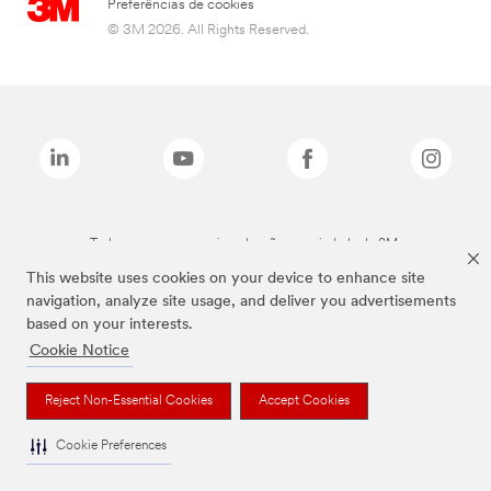
Preferências de cookies
© 3M 2026. All Rights Reserved.
Todas as marcas mencionadas são propriedade da 3M.
This website uses cookies on your device to enhance site
navigation, analyze site usage, and deliver you advertisements
based on your interests.
Cookie Notice
Reject Non-Essential Cookies
Accept Cookies
Cookie Preferences