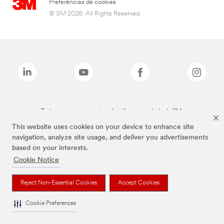
Preferências de cookies
© 3M 2026. All Rights Reserved.
Todas as marcas mencionadas são propriedade da 3M.
This website uses cookies on your device to enhance site
navigation, analyze site usage, and deliver you advertisements
based on your interests.
Cookie Notice
Reject Non-Essential Cookies
Accept Cookies
Cookie Preferences