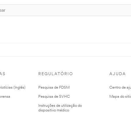
AS
REGULATÓRIO
AJUDA
otícias (Inglês)
Pesquisa de FDSM
Centro de aj
prensa
Pesquisa de SVHC
Mapa do siti
Instruções de utilização do
dispositivo médico