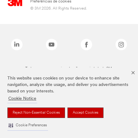
Preferências de cookies
© 3M 2026. All Rights Reserved.
Todas as marcas mencionadas são propriedade da 3M.
This website uses cookies on your device to enhance site
navigation, analyze site usage, and deliver you advertisements
based on your interests.
Cookie Notice
Reject Non-Essential Cookies
Accept Cookies
Cookie Preferences