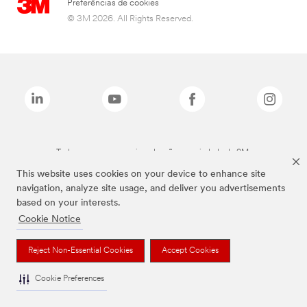
Preferências de cookies
© 3M 2026. All Rights Reserved.
Todas as marcas mencionadas são propriedade da 3M.
This website uses cookies on your device to enhance site
navigation, analyze site usage, and deliver you advertisements
based on your interests.
Cookie Notice
Reject Non-Essential Cookies
Accept Cookies
Cookie Preferences