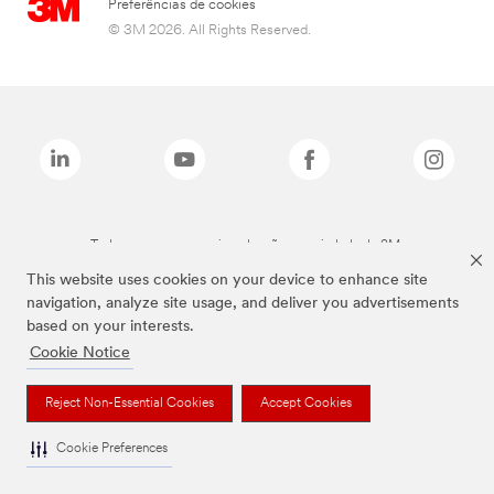
Preferências de cookies
© 3M 2026. All Rights Reserved.
Todas as marcas mencionadas são propriedade da 3M.
This website uses cookies on your device to enhance site
navigation, analyze site usage, and deliver you advertisements
based on your interests.
Cookie Notice
Reject Non-Essential Cookies
Accept Cookies
Cookie Preferences