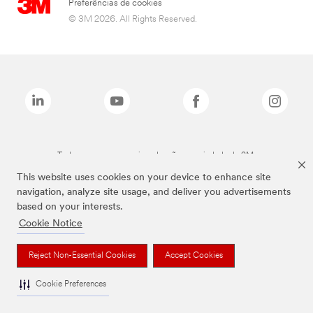
Preferências de cookies
© 3M 2026. All Rights Reserved.
Todas as marcas mencionadas são propriedade da 3M.
This website uses cookies on your device to enhance site
navigation, analyze site usage, and deliver you advertisements
based on your interests.
Cookie Notice
Reject Non-Essential Cookies
Accept Cookies
Cookie Preferences