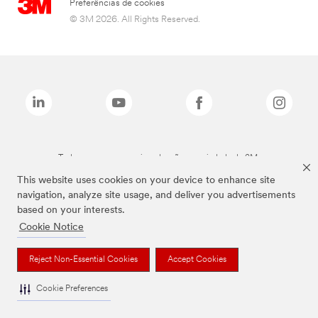
Preferências de cookies
© 3M 2026. All Rights Reserved.
Todas as marcas mencionadas são propriedade da 3M.
This website uses cookies on your device to enhance site
navigation, analyze site usage, and deliver you advertisements
based on your interests.
Cookie Notice
Reject Non-Essential Cookies
Accept Cookies
Cookie Preferences