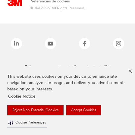
Preferências de cookies
© 3M 2026. All Rights Reserved.
Todas as marcas mencionadas são propriedade da 3M.
This website uses cookies on your device to enhance site
navigation, analyze site usage, and deliver you advertisements
based on your interests.
Cookie Notice
Reject Non-Essential Cookies
Accept Cookies
Cookie Preferences