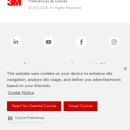
Preferências de cookies
© 3M 2026. All Rights Reserved.
Todas as marcas mencionadas são propriedade da 3M.
This website uses cookies on your device to enhance site
navigation, analyze site usage, and deliver you advertisements
based on your interests.
Cookie Notice
Reject Non-Essential Cookies
Accept Cookies
Cookie Preferences