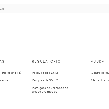
AS
REGULATÓRIO
AJUDA
otícias (Inglês)
Pesquisa de FDSM
Centro de aj
prensa
Pesquisa de SVHC
Mapa do siti
Instruções de utilização do
dispositivo médico