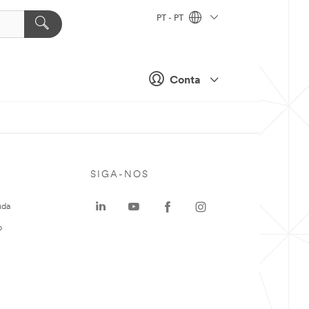
PT - PT
Conta
SIGA-NOS
uda
o