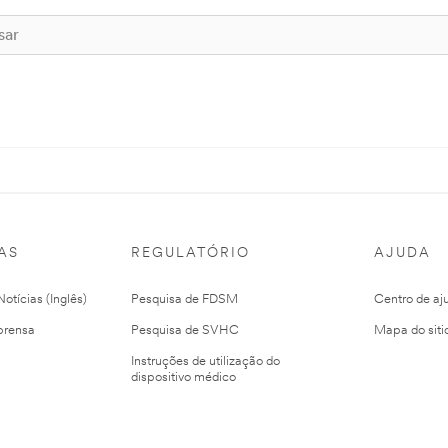
AS
REGULATÓRIO
AJUDA
otícias (Inglês)
Pesquisa de FDSM
Centro de aj
prensa
Pesquisa de SVHC
Mapa do siti
Instruções de utilização do
dispositivo médico