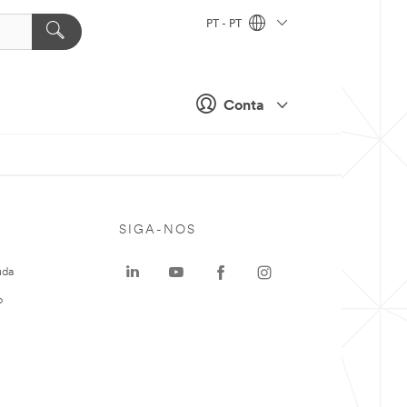
PT - PT
Conta
SIGA-NOS
uda
o