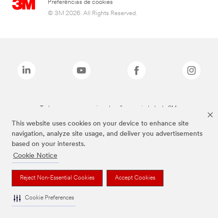
Preferências de cookies
© 3M 2026. All Rights Reserved.
Todas as marcas mencionadas são propriedade da 3M.
This website uses cookies on your device to enhance site
navigation, analyze site usage, and deliver you advertisements
based on your interests.
Cookie Notice
Reject Non-Essential Cookies
Accept Cookies
Cookie Preferences