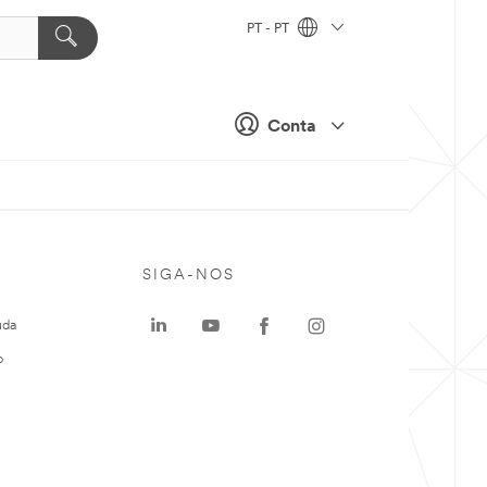
PT - PT
Conta
SIGA-NOS
uda
o