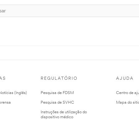
AS
REGULATÓRIO
AJUDA
otícias (Inglês)
Pesquisa de FDSM
Centro de aj
prensa
Pesquisa de SVHC
Mapa do siti
Instruções de utilização do
dispositivo médico