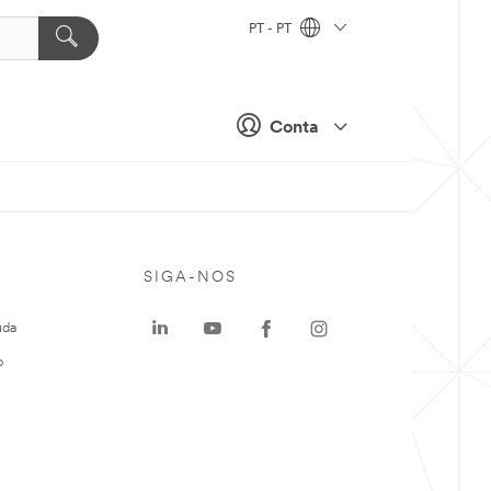
PT - PT
Conta
SIGA-NOS
uda
o