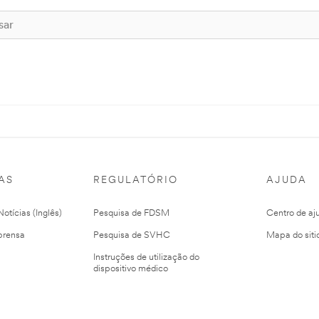
AS
REGULATÓRIO
AJUDA
otícias (Inglês)
Pesquisa de FDSM
Centro de aj
prensa
Pesquisa de SVHC
Mapa do siti
Instruções de utilização do
dispositivo médico