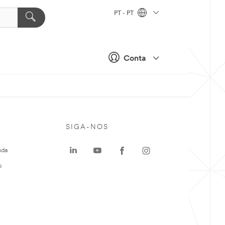
PT - PT
Conta
SIGA-NOS
uda
o