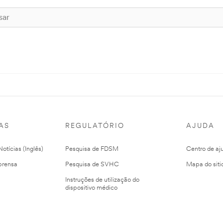
AS
REGULATÓRIO
AJUDA
otícias (Inglês)
Pesquisa de FDSM
Centro de aj
prensa
Pesquisa de SVHC
Mapa do siti
Instruções de utilização do
dispositivo médico