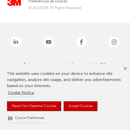
Preferências de cookies
© 3M 2026. All Rights Reserved.
Todas as marcas mencionadas são propriedade da 3M.
This website uses cookies on your device to enhance site
navigation, analyze site usage, and deliver you advertisements
based on your interests.
Cookie Notice
Reject Non-Essential Cookies
Accept Cookies
Cookie Preferences