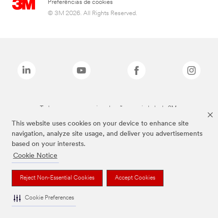
Preferências de cookies
© 3M 2026. All Rights Reserved.
Todas as marcas mencionadas são propriedade da 3M.
This website uses cookies on your device to enhance site
navigation, analyze site usage, and deliver you advertisements
based on your interests.
Cookie Notice
Reject Non-Essential Cookies
Accept Cookies
Cookie Preferences