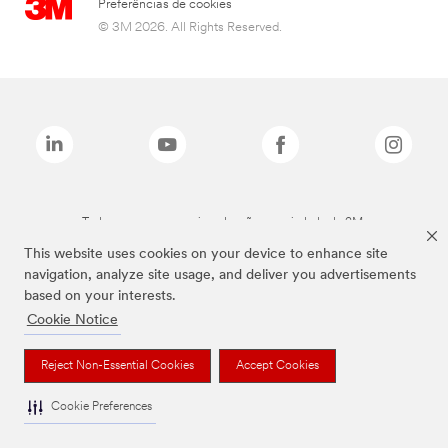
Preferências de cookies
© 3M 2026. All Rights Reserved.
Todas as marcas mencionadas são propriedade da 3M.
This website uses cookies on your device to enhance site
navigation, analyze site usage, and deliver you advertisements
based on your interests.
Cookie Notice
Reject Non-Essential Cookies
Accept Cookies
Cookie Preferences