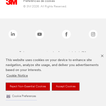
Preferências de cookies
© 3M 2026. All Rights Reserved.
Todas as marcas mencionadas são propriedade da 3M.
This website uses cookies on your device to enhance site
navigation, analyze site usage, and deliver you advertisements
based on your interests.
Cookie Notice
Reject Non-Essential Cookies
Accept Cookies
Cookie Preferences