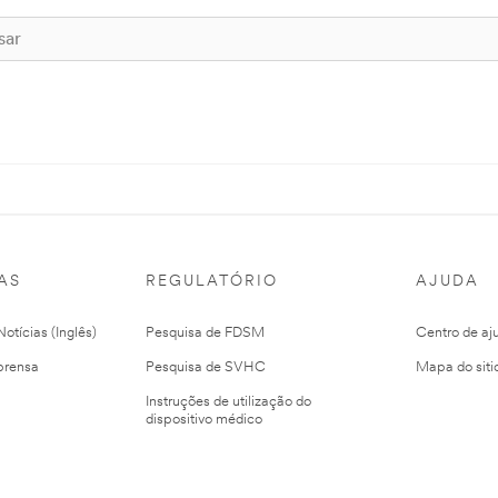
AS
REGULATÓRIO
AJUDA
otícias (Inglês)
Pesquisa de FDSM
Centro de aj
prensa
Pesquisa de SVHC
Mapa do siti
Instruções de utilização do
dispositivo médico