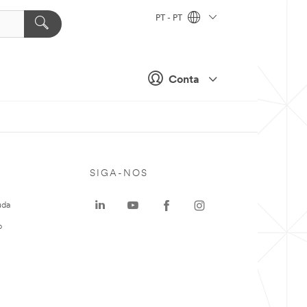
PT - PT
Conta
SIGA-NOS
uda
o