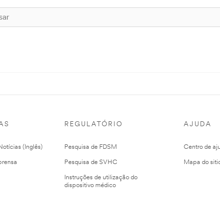
AS
REGULATÓRIO
AJUDA
otícias (Inglês)
Pesquisa de FDSM
Centro de aj
prensa
Pesquisa de SVHC
Mapa do siti
Instruções de utilização do
dispositivo médico