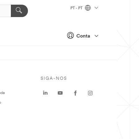
PT - PT
Conta
SIGA-NOS
uda
o