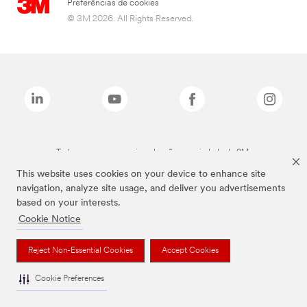
Preferências de cookies
© 3M 2026. All Rights Reserved.
Todas as marcas mencionadas são propriedade da 3M.
This website uses cookies on your device to enhance site
navigation, analyze site usage, and deliver you advertisements
based on your interests.
Cookie Notice
Reject Non-Essential Cookies
Accept Cookies
Cookie Preferences