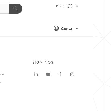
PT - PT
Conta
SIGA-NOS
uda
o