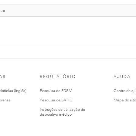
AS
REGULATÓRIO
AJUDA
otícias (Inglês)
Pesquisa de FDSM
Centro de aj
prensa
Pesquisa de SVHC
Mapa do siti
Instruções de utilização do
dispositivo médico