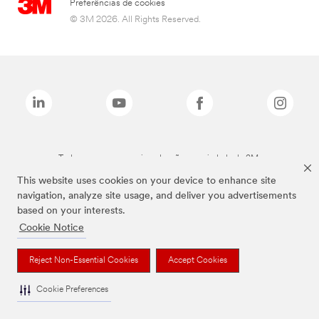
Preferências de cookies
© 3M 2026. All Rights Reserved.
Todas as marcas mencionadas são propriedade da 3M.
This website uses cookies on your device to enhance site
navigation, analyze site usage, and deliver you advertisements
based on your interests.
Cookie Notice
Reject Non-Essential Cookies
Accept Cookies
Cookie Preferences