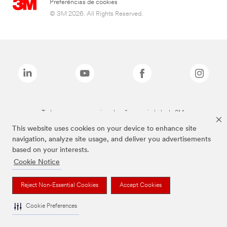
Preferências de cookies
© 3M 2026. All Rights Reserved.
Todas as marcas mencionadas são propriedade da 3M.
This website uses cookies on your device to enhance site
navigation, analyze site usage, and deliver you advertisements
based on your interests.
Cookie Notice
Reject Non-Essential Cookies
Accept Cookies
Cookie Preferences