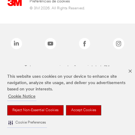
Preferências de cookies
© 3M 2026. All Rights Reserved.
Todas as marcas mencionadas são propriedade da 3M.
This website uses cookies on your device to enhance site
navigation, analyze site usage, and deliver you advertisements
based on your interests.
Cookie Notice
Reject Non-Essential Cookies
Accept Cookies
Cookie Preferences