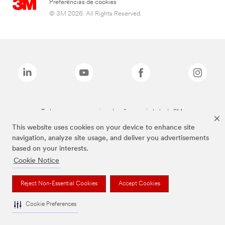
Preferências de cookies
© 3M 2026. All Rights Reserved.
Todas as marcas mencionadas são propriedade da 3M.
This website uses cookies on your device to enhance site
navigation, analyze site usage, and deliver you advertisements
based on your interests.
Cookie Notice
Reject Non-Essential Cookies
Accept Cookies
Cookie Preferences