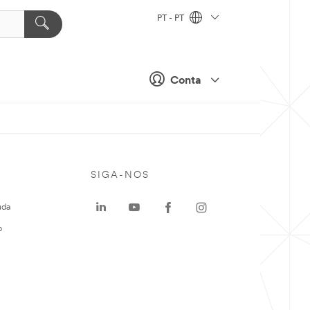
PT - PT
Conta
SIGA-NOS
uda
o