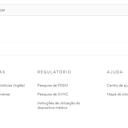
AS
REGULATÓRIO
AJUDA
otícias (Inglês)
Pesquisa de FDSM
Centro de aj
prensa
Pesquisa de SVHC
Mapa do siti
Instruções de utilização do
dispositivo médico