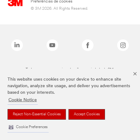
Preferências de cookies
© 3M 2026. All Rights Reserved.
Todas as marcas mencionadas são propriedade da 3M.
This website uses cookies on your device to enhance site
navigation, analyze site usage, and deliver you advertisements
based on your interests.
Cookie Notice
Reject Non-Essential Cookies
Accept Cookies
Cookie Preferences