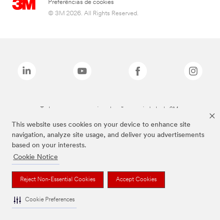
Preferências de cookies
© 3M 2026. All Rights Reserved.
Todas as marcas mencionadas são propriedade da 3M.
This website uses cookies on your device to enhance site
navigation, analyze site usage, and deliver you advertisements
based on your interests.
Cookie Notice
Reject Non-Essential Cookies
Accept Cookies
Cookie Preferences