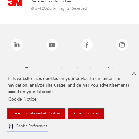
Preferências de cookies
© 3M 2026. All Rights Reserved.
Todas as marcas mencionadas são propriedade da 3M.
This website uses cookies on your device to enhance site
navigation, analyze site usage, and deliver you advertisements
based on your interests.
Cookie Notice
Reject Non-Essential Cookies
Accept Cookies
Cookie Preferences