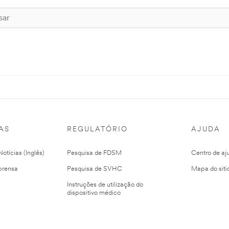
AS
REGULATÓRIO
AJUDA
otícias (Inglês)
Pesquisa de FDSM
Centro de aj
prensa
Pesquisa de SVHC
Mapa do siti
Instruções de utilização do
dispositivo médico