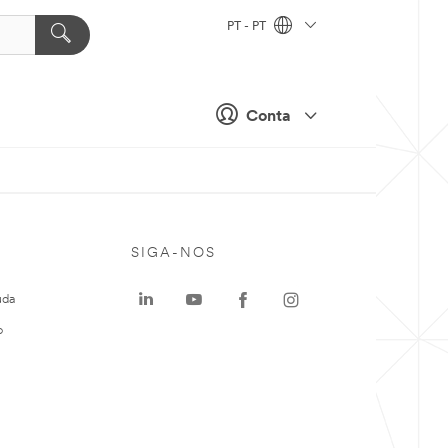
PT - PT
Conta
SIGA-NOS
uda
o