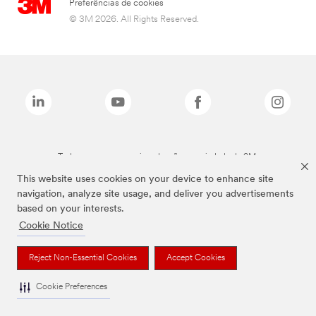
Preferências de cookies
© 3M 2026. All Rights Reserved.
Todas as marcas mencionadas são propriedade da 3M.
This website uses cookies on your device to enhance site
navigation, analyze site usage, and deliver you advertisements
based on your interests.
Cookie Notice
Reject Non-Essential Cookies
Accept Cookies
Cookie Preferences