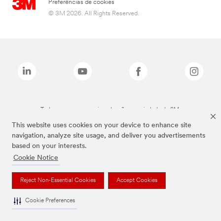
Preferências de cookies
© 3M 2026. All Rights Reserved.
Todas as marcas mencionadas são propriedade da 3M.
This website uses cookies on your device to enhance site
navigation, analyze site usage, and deliver you advertisements
based on your interests.
Cookie Notice
Reject Non-Essential Cookies
Accept Cookies
Cookie Preferences