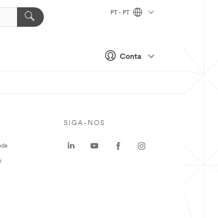
PT - PT
Conta
SIGA-NOS
uda
o