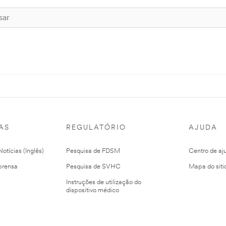
AS
REGULATÓRIO
AJUDA
otícias (Inglês)
Pesquisa de FDSM
Centro de aj
prensa
Pesquisa de SVHC
Mapa do siti
Instruções de utilização do
dispositivo médico