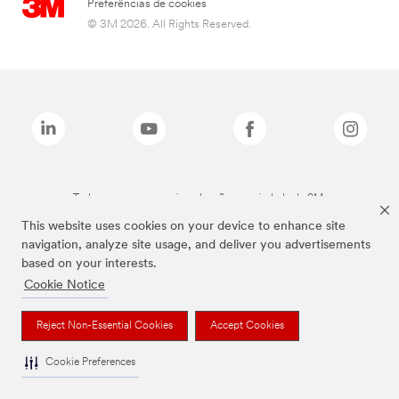
Preferências de cookies
© 3M 2026. All Rights Reserved.
Todas as marcas mencionadas são propriedade da 3M.
This website uses cookies on your device to enhance site
navigation, analyze site usage, and deliver you advertisements
based on your interests.
Cookie Notice
Reject Non-Essential Cookies
Accept Cookies
Cookie Preferences