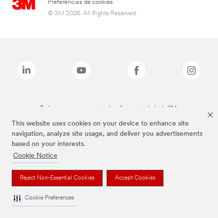
Preferências de cookies
© 3M 2026. All Rights Reserved.
Todas as marcas mencionadas são propriedade da 3M.
This website uses cookies on your device to enhance site
navigation, analyze site usage, and deliver you advertisements
based on your interests.
Cookie Notice
Reject Non-Essential Cookies
Accept Cookies
Cookie Preferences