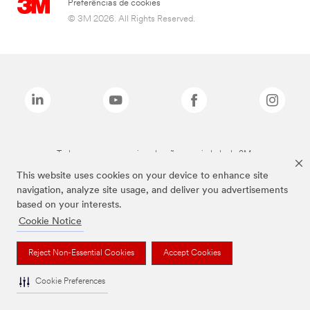
Preferências de cookies
© 3M 2026. All Rights Reserved.
Todas as marcas mencionadas são propriedade da 3M.
This website uses cookies on your device to enhance site
navigation, analyze site usage, and deliver you advertisements
based on your interests.
Cookie Notice
Reject Non-Essential Cookies
Accept Cookies
Cookie Preferences