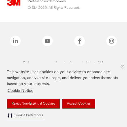
Preferências de cookies
© 3M 2026. All Rights Reserved.
Todas as marcas mencionadas são propriedade da 3M.
This website uses cookies on your device to enhance site
navigation, analyze site usage, and deliver you advertisements
based on your interests.
Cookie Notice
Reject Non-Essential Cookies
Accept Cookies
Cookie Preferences