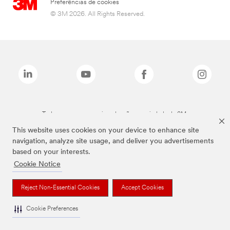
Preferências de cookies
© 3M 2026. All Rights Reserved.
Todas as marcas mencionadas são propriedade da 3M.
This website uses cookies on your device to enhance site
navigation, analyze site usage, and deliver you advertisements
based on your interests.
Cookie Notice
Reject Non-Essential Cookies
Accept Cookies
Cookie Preferences