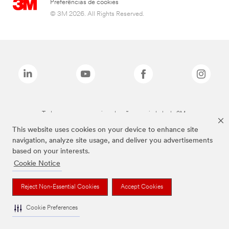
Preferências de cookies
© 3M 2026. All Rights Reserved.
Todas as marcas mencionadas são propriedade da 3M.
This website uses cookies on your device to enhance site
navigation, analyze site usage, and deliver you advertisements
based on your interests.
Cookie Notice
Reject Non-Essential Cookies
Accept Cookies
Cookie Preferences