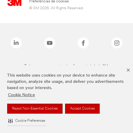
Preferências de cookies
© 3M 2026. All Rights Reserved.
Todas as marcas mencionadas são propriedade da 3M.
This website uses cookies on your device to enhance site
navigation, analyze site usage, and deliver you advertisements
based on your interests.
Cookie Notice
Reject Non-Essential Cookies
Accept Cookies
Cookie Preferences