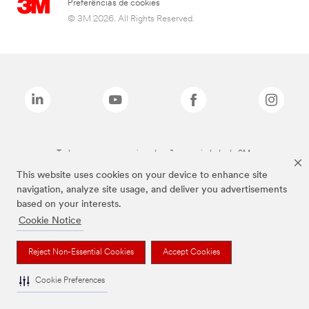
Preferências de cookies
© 3M 2026. All Rights Reserved.
Todas as marcas mencionadas são propriedade da 3M.
This website uses cookies on your device to enhance site
navigation, analyze site usage, and deliver you advertisements
based on your interests.
Cookie Notice
Reject Non-Essential Cookies
Accept Cookies
Cookie Preferences