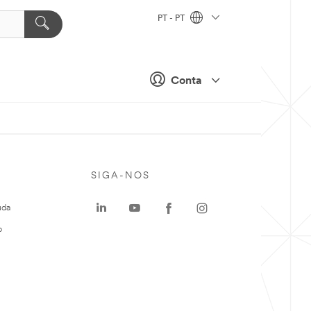
PT - PT
Conta
SIGA-NOS
uda
o