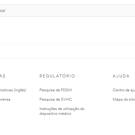
AS
REGULATÓRIO
AJUDA
otícias (Inglês)
Pesquisa de FDSM
Centro de aj
prensa
Pesquisa de SVHC
Mapa do siti
Instruções de utilização do
dispositivo médico