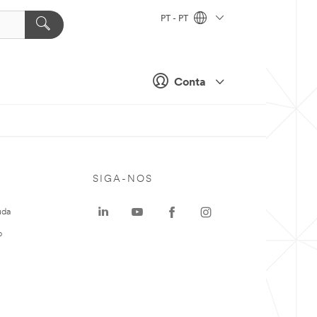
PT - PT
Conta
SIGA-NOS
uda
o