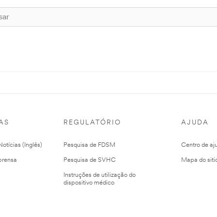
AS
REGULATÓRIO
AJUDA
otícias (Inglês)
Pesquisa de FDSM
Centro de aj
prensa
Pesquisa de SVHC
Mapa do siti
Instruções de utilização do
dispositivo médico