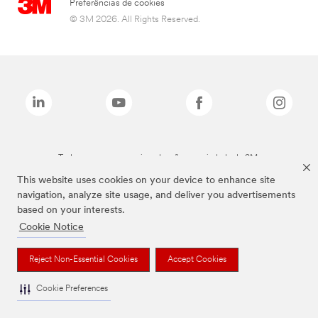
Preferências de cookies
© 3M 2026. All Rights Reserved.
Todas as marcas mencionadas são propriedade da 3M.
This website uses cookies on your device to enhance site
navigation, analyze site usage, and deliver you advertisements
based on your interests.
Cookie Notice
Reject Non-Essential Cookies
Accept Cookies
Cookie Preferences