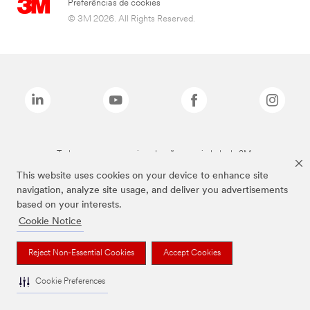
Preferências de cookies
© 3M 2026. All Rights Reserved.
Todas as marcas mencionadas são propriedade da 3M.
This website uses cookies on your device to enhance site
navigation, analyze site usage, and deliver you advertisements
based on your interests.
Cookie Notice
Reject Non-Essential Cookies
Accept Cookies
Cookie Preferences