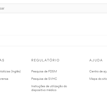
AS
REGULATÓRIO
AJUDA
otícias (Inglês)
Pesquisa de FDSM
Centro de aj
prensa
Pesquisa de SVHC
Mapa do siti
Instruções de utilização do
dispositivo médico