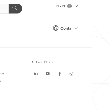
PT - PT
Conta
SIGA-NOS
uda
o